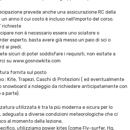
.
tecipazione prevede anche una assicurazione RC della
 un anno il cui costo è incluso nell'importo del corso.
 richieste
ecipare non è necessario essere uno sciatore o
der esperto, basta avere già messo un paio di sci o
d ai piedi.
ete sicuri di poter soddisfare i requisiti, non esitate a
rci su www.gosnowkite.com
tura fornita sul posto
o : Kite, Trapezi, Caschi di Protezioni ( ed eventualmente
o lo snowboard a noleggio da richiedere anticipatamente con
a parte).
zzatura utilizzata è tra la più moderna e sicura per lo
, adeguata a diverse condizioni meteorologiche che ci
oco al momento della lezione.
pecifico, utilizziamo power kites (come Fly-surfer, Hq,