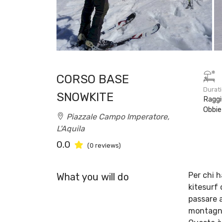
CORSO BASE
Durat
SNOWKITE
Ragg
Obbie
Piazzale Campo Imperatore,
L'Aquila
0.0
(0 reviews)
Per chi 
What you will do
kitesurf 
passare a
montagna