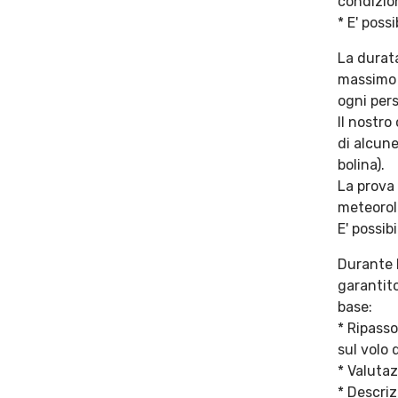
condizio
* E' poss
La durat
massimo 
ogni per
Il nostro
di alcune
bolina).
La prova 
meteorol
E' possib
Durante 
garantito
base:
* Ripasso
sul volo 
* Valutaz
* Descri