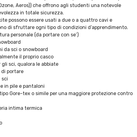
Ozone, Aeros)) che offrono agli studenti una notevole
olezza in totale sicurezza.
kite possono essere usati a due o a quattro cavi e
no di sfruttare ogni tipo di condizioni d’apprendimento.
tura personale (da portare con se’)
Snowboard
ni da sci o snowboard
almente il proprio casco
r gli sci, qualora le abbiate
 di portare
 sci
e in pile e pantaloni
 tipo Gore-tex o simile per una maggiore protezione contro
eria intima termica
o