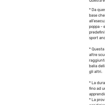
Questa è 
* Da que
base che 
all’esecu
poppa - e
predefin
sport an
* Questa 
altre scu
raggiunt
balia del
gli altri.
* La dur
fino ad 
apprendi
* La prov