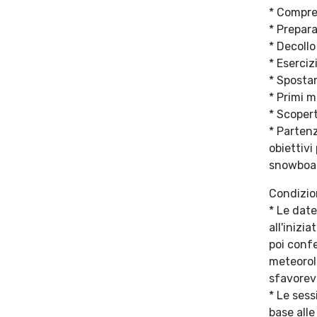
* Compren
* Prepara
* Decollo
* Esercizi
* Spostam
* Primi 
* Scopert
* Partenz
obiettivi
snowboa
Condizion
* Le dat
all'inizi
poi confe
meteorolo
sfavorevo
* Le sess
base alle