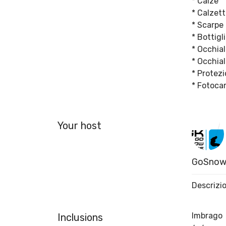
* Calze
* Calzett
* Scarpe
* Bottigl
* Occhial
* Occhia
* Protezi
* Fotoca
Your host
GoSnowk
Descrizi
Imbrago
Inclusions