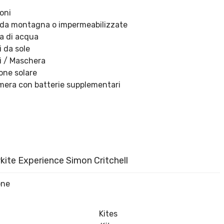
oni
 da montagna o impermeabilizzate
ia di acqua
i da sole
li / Maschera
one solare
mera con batterie supplementari
ite Experience Simon Critchell
one
Kites