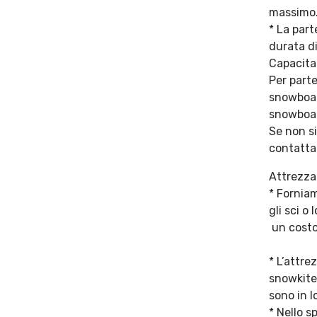
massimo
* La par
durata di
Capacita’
Per part
snowboar
snowboar
Se non si
contatta
Attrezza
* Forniam
gli sci 
un costo 
* L’attre
snowkite
sono in l
* Nello s