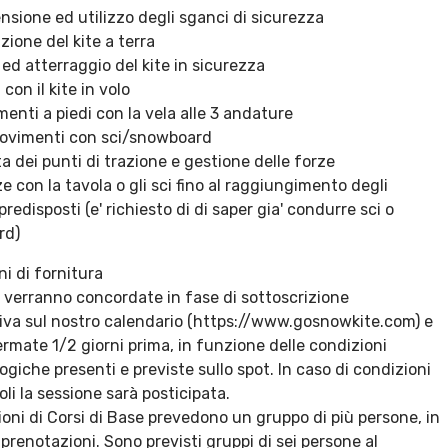
sione ed utilizzo degli sganci di sicurezza
zione del kite a terra
 ed atterraggio del kite in sicurezza
 con il kite in volo
enti a piedi con la vela alle 3 andature
movimenti con sci/snowboard
a dei punti di trazione e gestione delle forze
e con la tavola o gli sci fino al raggiungimento degli
 predisposti (e' richiesto di di saper gia' condurre sci o
rd)
i di fornitura
e verranno concordate in fase di sottoscrizione
ativa sul nostro calendario (https://www.gosnowkite.com) e
rmate 1/2 giorni prima, in funzione delle condizioni
giche presenti e previste sullo spot. In caso di condizioni
li la sessione sarà posticipata.
ioni di Corsi di Base prevedono un gruppo di più persone, in
 prenotazioni. Sono previsti gruppi di sei persone al