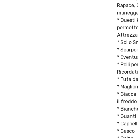
Rapace, 
maneggev
* Questi 
permetto
Attrezza
* Sci o 
* Scarpo
* Eventu
* Pelli pe
Ricordati
* Tuta da
* Maglion
* Giacca
il freddo
* Bianch
* Guanti
* Cappell
* Casco