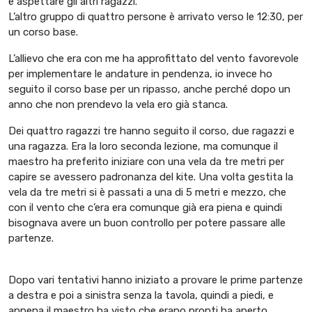
e aspettare gli altri ragazzi.
L’altro gruppo di quattro persone è arrivato verso le 12:30, per
un corso base.
L’allievo che era con me ha
approfittato del vento
favorevole
per
implementare le andature in pendenza
, io invece ho
seguito il corso base per un ripasso, anche perché dopo un
anno che non prendevo la vela ero già stanca.
Dei quattro ragazzi tre hanno seguito il corso, due ragazzi e
una ragazza. Era la loro seconda lezione, ma comunque il
maestro ha preferito iniziare con una vela da tre metri per
capire se avessero padronanza del kite. Una volta gestita la
vela da tre metri si è passati a una di 5 metri e mezzo, che
con il vento che c’era era comunque già era piena e quindi
bisognava avere un buon controllo per potere passare alle
partenze.
Dopo vari tentativi hanno iniziato a provare le prime partenze
a destra e poi a sinistra senza la tavola, quindi a piedi, e
appena il maestro ha visto che erano pronti ha aperto